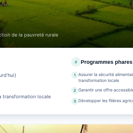
ction de la pauvreté rurale
Programmes phares
#
Assurer la sécurité alimentai
rd'hui)
1
transformation locale
Garantir une offre accessibl
2
a transformation locale
Développer les filières agri
3