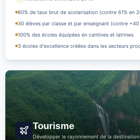
80% de taux brut de scolarisation (contre 61% en 
30 élèves par classe et par enseignant (contre +4
100% des écoles équipées en cantines et latrines
3 écoles d'excellence créées dans les secteurs prod
Tourisme
Développer le rayonnement de la destination 