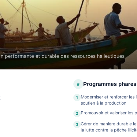
on performante et durable des ressources halieutiques
Programmes phares
#
Moderniser et renforcer les
t
1
soutien à la production
Promouvoir et valoriser les 
2
Gérer de manière durable le
3
la lutte contre la pêche illici