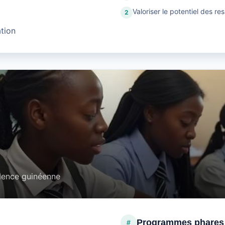
Valoriser le potentiel des re
2
ation
ellence guinéenne
Programmes phares
#