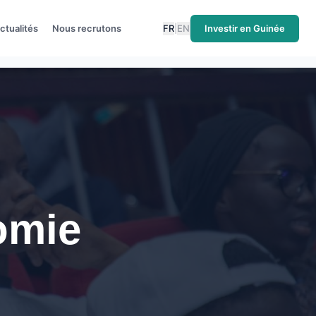
ctualités
Nous recrutons
FR
|
EN
Investir en Guinée
omie