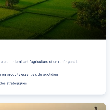
re en modernisant l'agriculture et en renforçant la
e en produits essentiels du quotidien
coles stratégiques